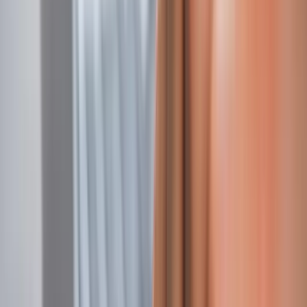
3. Encontre os mercados de Valorant
No menu de esports da plataforma, localize o Valorant e veja as
partidas disponíveis. Em sites com boa cobertura, você vai encontrar
jogos do VCT Americas, VCT EMEA, VCT Pacific e eventos
internacionais como o Champions.
Use os filtros de data e competição para navegar mais rápido entre
as opções. Nas plataformas com busca eficiente, como a Superbet,
isso leva segundos.
4. Escolha o mercado e confirme o palpite
Com a partida selecionada, escolha o tipo de aposta: resultado da
série, vencedor do mapa ou outro mercado de sua preferência.
Verifique a odd, defina o valor e confirme.
Não aposte por impulso. Antes de confirmar qualquer palpite,
reserve um tempo para analisar o histórico das equipes e o contexto
da competição.
Principais Mercados de Apostas em
Valorant