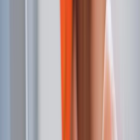
Registrar-se
Autorizada pela SPA/MF (Portaria 2.093/2024), Registro
0007/2024. +18 anos. Jogue com responsabilidade. Ministério da
Fazenda Adverte: aposta não é investimento. #publicidade
6
Crie sua conta na Aposta Ganha e comece a apostar com segurança.
5/5
★
★
★
★
★
276 avaliações