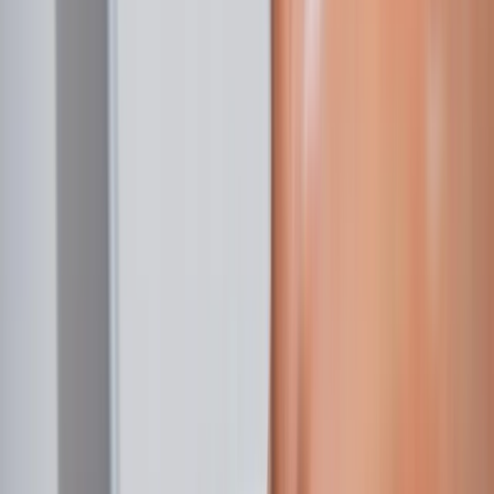
desativar uma bomba chamada Spike, e cada rodada termina com a
eliminação de todos os adversários ou com o sucesso nessa tarefa.
O que diferencia o Valorant dos outros jogos do gênero é o sistema
de agentes. Cada personagem tem habilidades únicas que interferem
diretamente no andamento das rodadas. Isso torna as partidas
estratégicas, cheias de variáveis e, por isso mesmo, muito
interessantes para acompanhar e apostar.
Como Apostar em Valorant: Passo a
Passo