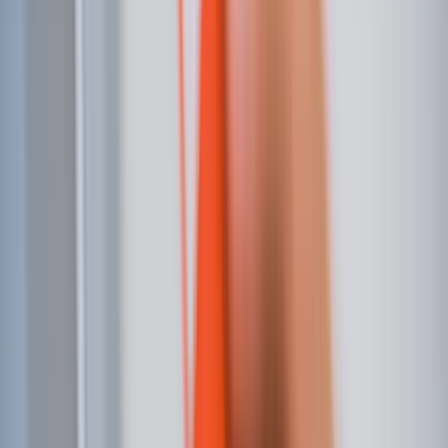
Registrar-se
Autorizada pela SPA/MF (Portaria 1814/2025), Registro 0006/2024,
e Portaria 2.093/2024. +18 anos. Jogue com responsabilidade.
Ministério da Fazenda Adverte: aposta não é investimento.
#publicidade
5
Conheça a KTO! Uma das plataformas mais confiáveis do mercado
brasileiro.
5/5
★
★
★
★
★