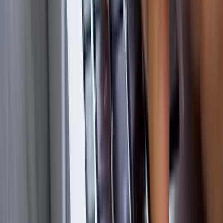
temporada em razão de atualizações promovidas pela Riot Games.
Alterações em agentes, mapas, mecânicas e regras podem
influenciar o estilo de jogo das equipes durante as competições.
Essas informações podem ser consultadas por meio das notas
oficiais de atualização e de fontes especializadas em esports.
Estatísticas das equipes
Diversos portais especializados disponibilizam estatísticas
relacionadas às equipes e aos jogadores de Valorant.
Entre os dados disponíveis estão desempenho por mapa, histórico de
confrontos, resultados recentes e outras métricas que ajudam a
acompanhar a evolução das equipes ao longo da temporada.
A disponibilidade dessas informações varia conforme a competição
e a fonte consultada.
Como funcionam as odds
As
odds
representam as cotações definidas pelas operadoras para
cada mercado de apostas.
Essas cotações podem ser atualizadas antes e durante as partidas, de