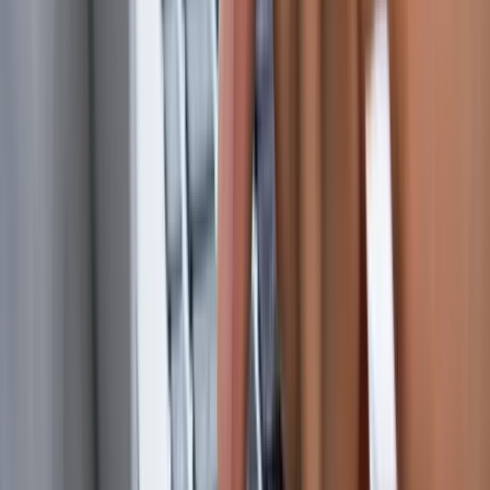
O
Valorant Champions Tour (VCT)
é o principal circuito
competitivo oficial de Valorant, organizado pela Riot Games.
O campeonato é dividido em ligas regionais e etapas internacionais,
reunindo equipes de diferentes países ao longo da temporada.
Dependendo da competição e da operadora, podem estar disponíveis
mercados para partidas individuais, classificação, campeão do
torneio e outros eventos relacionados ao campeonato.
VCT Americas
O
VCT Americas
reúne equipes da América do Norte, América
Latina e Brasil em uma das ligas oficiais do circuito competitivo.
Ao longo da temporada, as equipes disputam partidas válidas pela
fase regular e pelos playoffs, conforme o formato definido pela
organização do torneio.
As plataformas podem oferecer mercados para os confrontos dessa
competição, de acordo com sua cobertura de esports.
Valorant Champions