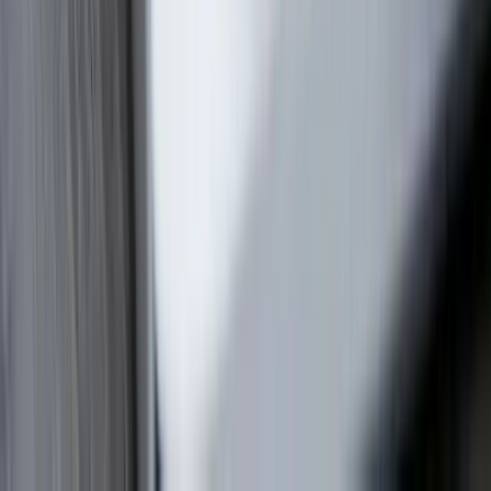
Tudo sobre o mundo do Futebol, aqui você acompanha as principais
notícias do seu time, os principais campeonatos, estatísticas e
análises pré-jogos, e muito mais!
Futebol Nacional
Brasileirão
Estaduais
Copa do Brasil
Copas Regionais
Futebol Internacional
Ligas Europeias
Champions League
Futebol Sul-Americano
Seleções
Seleção Brasileira
Copas e Torneios
Transferências e Mercado