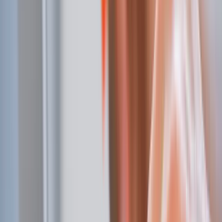
Conheça a VBet! Entretenimento e apostas esportivas em um só
lugar.
5/5
★
★
★
★
★
143 avaliações