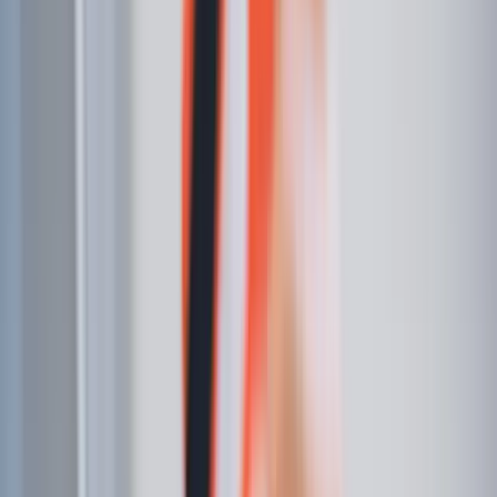
Registrar-se
Autorizada pela SPA/MF (Portaria 250/2025), Registro 0021/2024,
e Portaria 2.093/2024. +18 anos. Jogue com responsabilidade.
Ministério da Fazenda Adverte: aposta não é investimento.
#publicidade
3
Crie uma conta na casa que mais cresce no Brasil.
5/5
★
★
★
★
★
187 avaliações