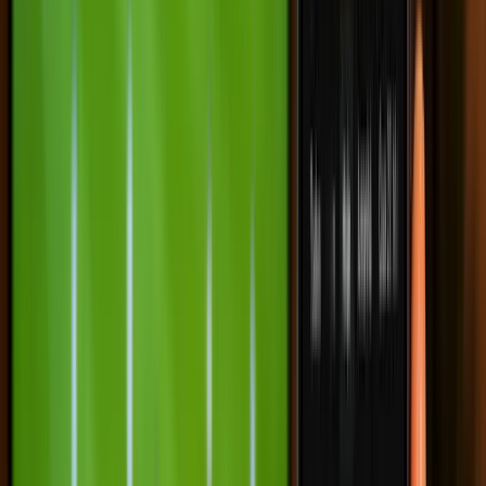
Crie uma conta na casa que mais cresce no Brasil.
5/5
★
★
★
★
★
187 avaliações