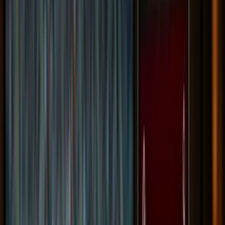
Um site de aposta futebol online é uma plataforma digital onde o
apostador faz
previsões sobre o resultado de partidas e eventos
esportivos
, arriscando um valor para receber um retorno
proporcional às odds oferecidas.
No Brasil, essas plataformas passaram a operar com licença após a
Lei 14.790/2023
, que regulamentou o mercado de apostas
esportivas.
Funciona assim: você entra na plataforma, escolhe um jogo de
futebol, seleciona um mercado (resultado final,
total de gols
,
escanteios e muito mais), define o valor e confirma a aposta. Se o
desfecho bater com o seu palpite, você recebe o prêmio calculado
pelas odds.
Melhores sites de aposta de futebol online
do Brasil