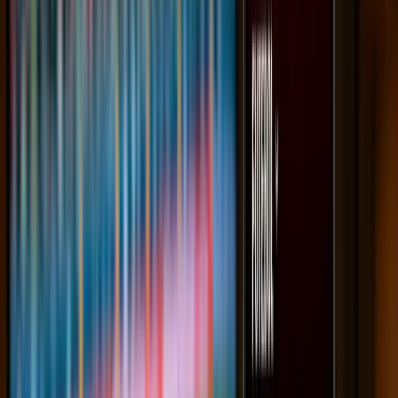
Registrar-se
Autorizada pela SPA/MF (Portaria 2.098/2024), Registro
0036/2024, e Portaria 2.093/2024. +18 anos. Jogue com