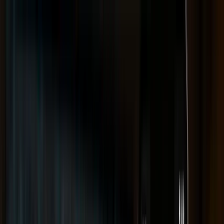
Jogos de Hoje
Futebol Nacional
Futebol Internacional
Seleções
Transferências e Mercado
História do Futebol
Táticas e Análises
Apostas
Voltar para Apostas
Site de aposta futebol online: os melhores
do Brasil em 2026
Início
Apostas
Site de aposta futebol online: os melhores do Brasil em 2026
Francielle Carvalho
26/05/26
às
00:27
|
Atualizado
27/07/26
às
18:33
|
9
min de leitura