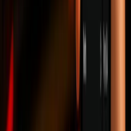
A casa cobre campeonatos brasileiros e europeus com profundidade,
oferecendo dezenas de mercados por partida e odds competitivas
especialmente no futebol nacional.
<<Acessar a Superbet>>
Bet365
A
Bet365
é referência mundial no mercado de apostas esportivas e
dispensa apresentações para quem acompanha o futebol. A
variedade de mercados é alta, com dezenas de opções para cada