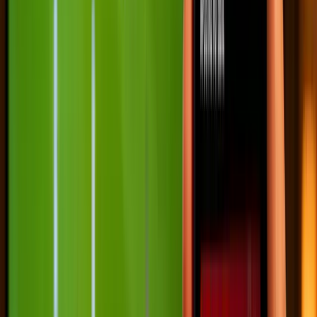
Registrar-se
Autorizada pela SPA/MF (Portaria 2.093/2024), Registro
0007/2024. +18 anos. Jogue com responsabilidade. Ministério da
Fazenda Adverte: aposta não é investimento. #publicidade
6
Crie sua conta na Aposta Ganha e comece a apostar com segurança.
5/5
★
★
★
★
★
276 avaliações