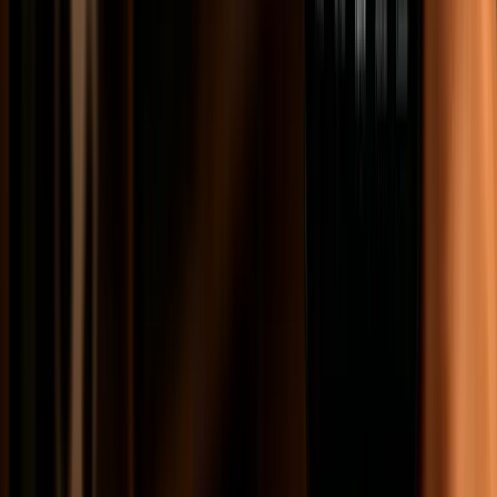
A facilidade de uso é o principal argumento da casa, especialmente
para apostadores que priorizam praticidade e rapidez na hora de
fechar um palpite.
<<Acessar a Aposta Ganha>>