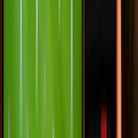
Registrar-se
Autorizada pela SPA/MF (Portaria 2.090/2024), Registro
0002/2024, e Portaria 2.093/2024. +18 anos. Jogue com
responsabilidade. Ministério da Fazenda Adverte: aposta não é
investimento. #publicidade
4
Conheça a Betnacional! Feita para os apostadores brasileiros.
5/5
★
★
★
★
★
215 avaliações