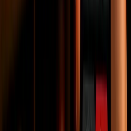
operação, é um dos seus maiores ativos. Para quem valoriza dados e
profundidade analítica na hora de apostar, a Bet365 é difícil de
superar.
<<Acessar a Bet365>>
Betnacional
A
Betnacional
tem um diferencial claro: é uma casa brasileira
pensada para o público do Brasil. A navegação é simples, o foco é
mobile e a plataforma elimina complexidades desnecessárias para o
apostador que quer agilidade.