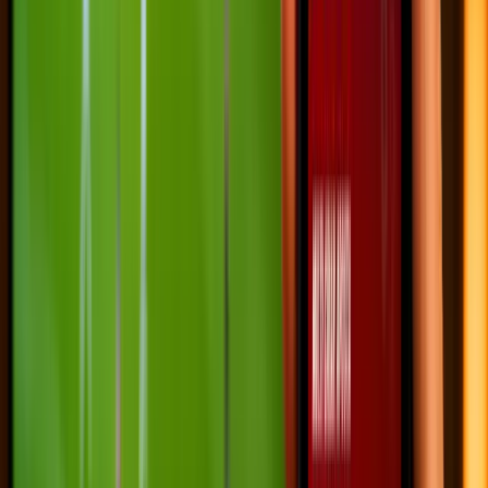
Registrar-se