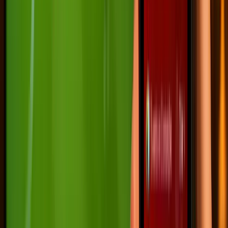
Crie uma conta na Betsson! Tradição e qualidade em apostas
esportivas.
5/5
★
★
★
★
★
312 avaliações