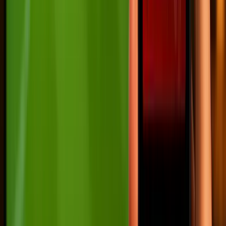
Registrar-se
Autorizada pela SPA/MF (Portaria 371/2025), Registro 0008/2024,
e Portaria 2.093/2024. +18 anos. Jogue com responsabilidade.
Ministério da Fazenda Adverte: aposta não é investimento.
#publicidade
9
Conheça a Receba.bet! Apostas esportivas com as melhores odds do
Brasil.
5/5
★
★
★
★
★
150 avaliações